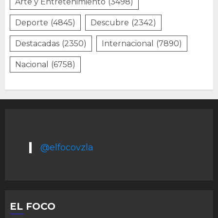
Arte y Entretenimiento
(3498)
Deporte
(4845)
Descubre
(2342)
Destacadas
(2350)
Internacional
(7890)
Nacional
(6758)
@elfocovzla
EL FOCO