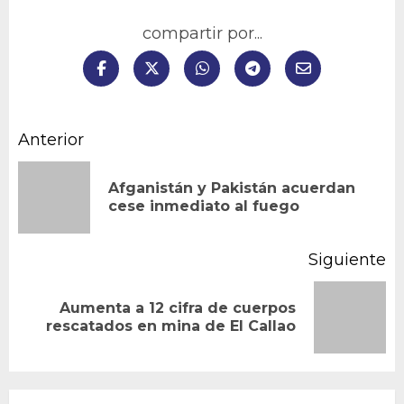
compartir por...
Navegación
Anterior
de
Afganistán y Pakistán acuerdan
En
entradas
cese inmediato al fuego
an
Siguiente
Aumenta a 12 cifra de cuerpos
Siguiente
rescatados en mina de El Callao
entrada: