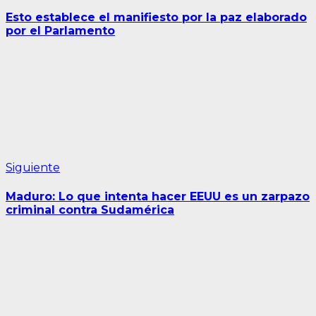
anterior:
de
Esto establece el manifiesto por la paz elaborado
entradas
por el Parlamento
Siguiente
Siguiente
entrada:
Maduro: Lo que intenta hacer EEUU es un zarpazo
criminal contra Sudamérica