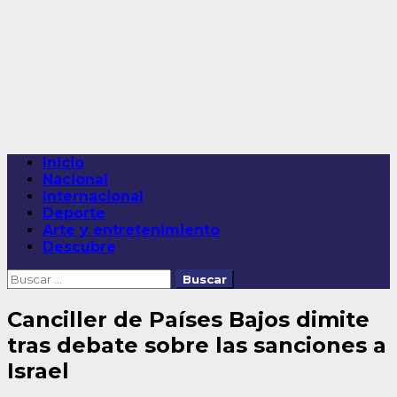
Saltar
al
contenido
Menú
Inicio
principal
Nacional
Internacional
Deporte
Arte y entretenimiento
Descubre
Buscar:
Canciller de Países Bajos dimite
tras debate sobre las sanciones a
Israel