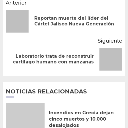
Navegación
Anterior
de
Reportan muerte del líder del
En
entradas
Cártel Jalisco Nueva Generación
an
Siguiente
Laboratorio trata de reconstruir
Siguiente
cartílago humano con manzanas
entrada:
NOTICIAS RELACIONADAS
Incendios en Grecia dejan
cinco muertos y 10.000
desalojados