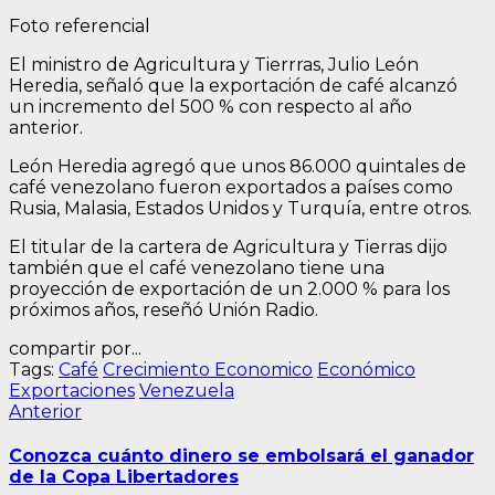
Foto referencial
El ministro de Agricultura y Tierrras, Julio León
Heredia, señaló que la exportación de café alcanzó
un incremento del 500 % con respecto al año
anterior.
León Heredia agregó que unos 86.000 quintales de
café venezolano fueron exportados a países como
Rusia, Malasia, Estados Unidos y Turquía, entre otros.
El titular de la cartera de Agricultura y Tierras dijo
también que el café venezolano tiene una
proyección de exportación de un 2.000 % para los
próximos años, reseñó Unión Radio.
compartir por...
Tags:
Café
Crecimiento Economico
Económico
Exportaciones
Venezuela
Navegación
Entrada
Anterior
anterior:
de
Conozca cuánto dinero se embolsará el ganador
entradas
de la Copa Libertadores