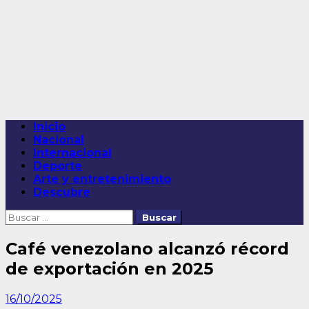
Saltar
al
contenido
Menú
Inicio
principal
Nacional
Internacional
Deporte
Arte y entretenimiento
Descubre
Buscar:
Café venezolano alcanzó récord
de exportación en 2025
16/10/2025