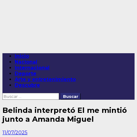
Saltar
al
contenido
Menú
Inicio
principal
Nacional
Internacional
Deporte
Arte y entretenimiento
Descubre
Buscar:
Belinda interpretó El me mintió
junto a Amanda Miguel
11/07/2025