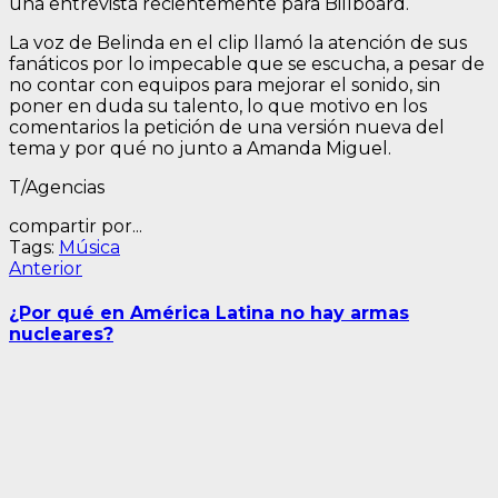
una entrevista recientemente para Billboard.
La voz de Belinda en el clip llamó la atención de sus
fanáticos por lo impecable que se escucha, a pesar de
no contar con equipos para mejorar el sonido, sin
poner en duda su talento, lo que motivo en los
comentarios la petición de una versión nueva del
tema y por qué no junto a Amanda Miguel.
T/Agencias
compartir por...
Tags:
Música
Navegación
Entrada
Anterior
anterior:
de
¿Por qué en América Latina no hay armas
entradas
nucleares?