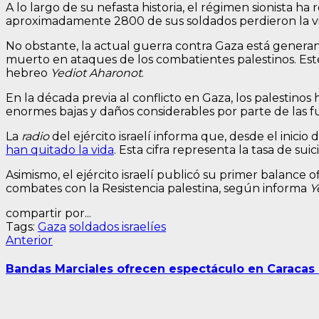
A lo largo de su nefasta historia, el régimen sionista ha
aproximadamente 2800 de sus soldados perdieron la vi
No obstante, la actual guerra contra Gaza está generand
muerto en ataques de los combatientes palestinos. Este
hebreo
Yediot Aharonot
.
En la década previa al conflicto en Gaza, los palestinos 
enormes bajas y daños considerables por parte de las fu
La
radio
del ejército israelí informa que, desde el inici
han quitado la vida
. Esta cifra representa la tasa de sui
Asimismo, el ejército israelí publicó su primer balance 
combates con la Resistencia palestina, según informa
Y
compartir por...
Tags:
Gaza
soldados israelíes
Navegación
Entrada
Anterior
anterior:
de
Bandas Marciales ofrecen espectáculo en Caracas
entradas