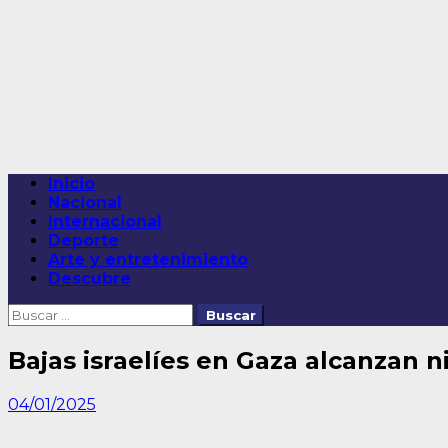
Saltar
al
contenido
Menú
Inicio
principal
Nacional
Internacional
Deporte
Arte y entretenimiento
Descubre
Buscar:
Bajas israelíes en Gaza alcanzan 
04/01/2025