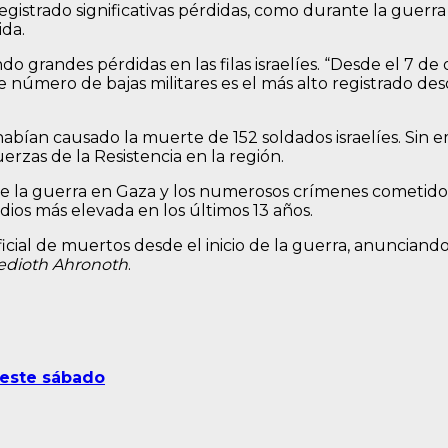
 registrado significativas pérdidas, como durante la guerr
da.
o grandes pérdidas en las filas israelíes. “Desde el 7 de
 número de bajas militares es el más alto registrado de
habían causado la muerte de 152 soldados israelíes. Sin em
erzas de la Resistencia en la región.
o de la guerra en Gaza y los numerosos crímenes cometidos
cidios más elevada en los últimos 13 años.
oficial de muertos desde el inicio de la guerra, anunciand
edioth Ahronoth
.
 este sábado