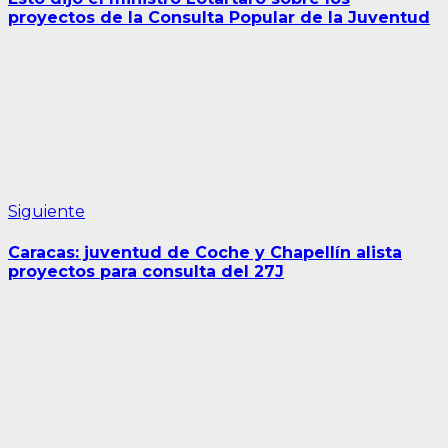
entradas
proyectos de la Consulta Popular de la Juventud
Siguiente
Siguiente
entrada:
Caracas: juventud de Coche y Chapellín alista
proyectos para consulta del 27J