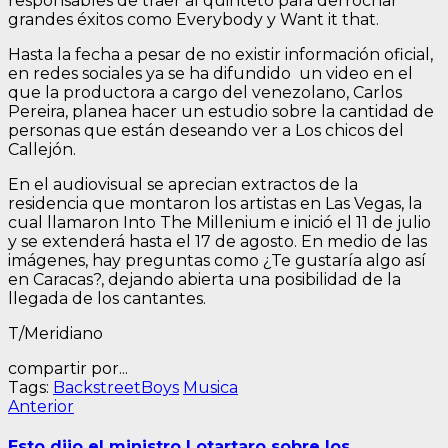
responsables de traer al quinteto para derrochar
grandes éxitos como Everybody y Want it that.
Hasta la fecha a pesar de no existir información oficial,
en redes sociales ya se ha difundido un video en el
que la productora a cargo del venezolano, Carlos
Pereira, planea hacer un estudio sobre la cantidad de
personas que están deseando ver a Los chicos del
Callejón.
En el audiovisual se aprecian extractos de la
residencia que montaron los artistas en Las Vegas, la
cual llamaron Into The Millenium e inició el 11 de julio
y se extenderá hasta el 17 de agosto. En medio de las
imágenes, hay preguntas como ¿Te gustaría algo así
en Caracas?, dejando abierta una posibilidad de la
llegada de los cantantes.
T/Meridiano
compartir por...
Tags:
BackstreetBoys
Musica
Navegación
Entrada
Anterior
anterior:
de
Esto dijo el ministro Lotartaro sobre los