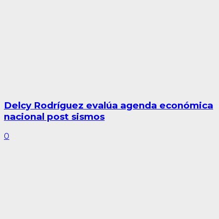
Delcy Rodríguez evalúa agenda económica
nacional post sismos
0