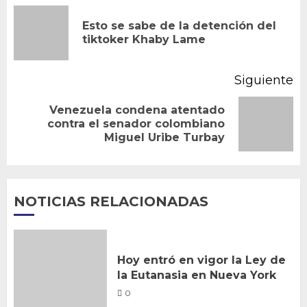
de
Esto se sabe de la detención del
En
entradas
tiktoker Khaby Lame
an
Siguiente
Venezuela condena atentado
Siguiente
contra el senador colombiano
Miguel Uribe Turbay
entrada:
NOTICIAS RELACIONADAS
Hoy entró en vigor la Ley de
la Eutanasia en Nueva York
0