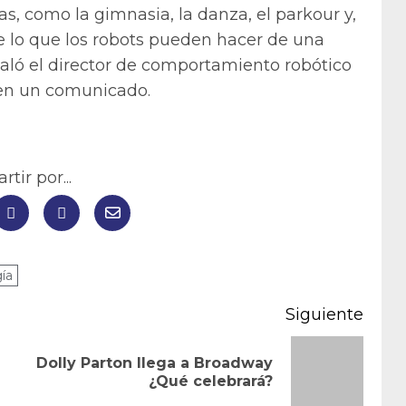
s, como la gimnasia, la danza, el parkour y,
 de lo que los robots pueden hacer de una
aló el director de comportamiento robótico
 en un comunicado.
tir por...
ía
Siguiente
Dolly Parton llega a Broadway
Entrada
Siguiente
¿Qué celebrará?
anterior:
entrada: