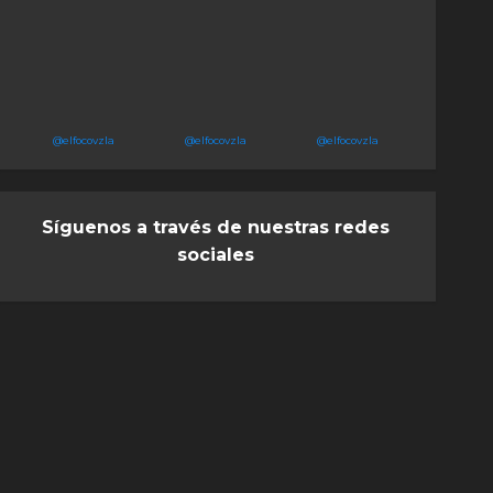
@elfocovzla
@elfocovzla
@elfocovzla
Síguenos a través de nuestras redes
sociales