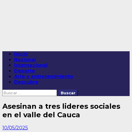
Saltar
al
contenido
Menú
Inicio
principal
Nacional
Internacional
Deporte
Arte y entretenimiento
Descubre
Buscar:
Asesinan a tres lideres sociales
en el valle del Cauca
10/05/2025