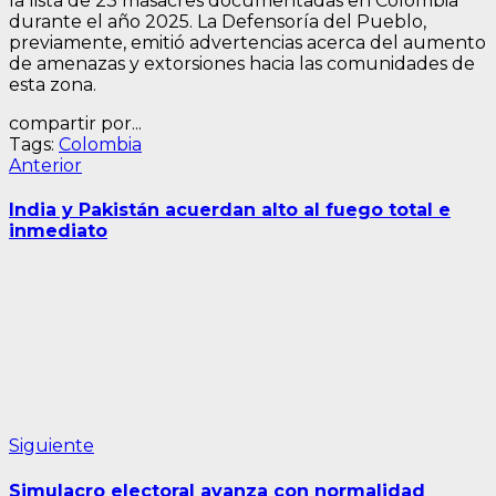
la lista de 23 masacres documentadas en Colombia
durante el año 2025. La Defensoría del Pueblo,
previamente, emitió advertencias acerca del aumento
de amenazas y extorsiones hacia las comunidades de
esta zona.
compartir por...
Tags:
Colombia
Navegación
Entrada
Anterior
anterior:
de
India y Pakistán acuerdan alto al fuego total e
entradas
inmediato
Siguiente
Siguiente
entrada:
Simulacro electoral avanza con normalidad