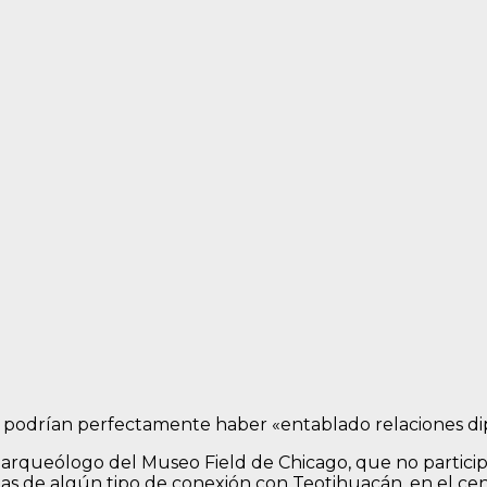
l podrían perfectamente haber «entablado relaciones di
 arqueólogo del Museo Field de Chicago, que no particip
as de algún tipo de conexión con Teotihuacán, en el cen