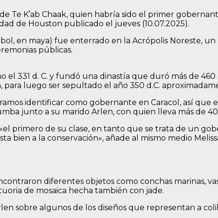
e Te K’ab Chaak, quien habría sido el primer gobernant
dad de Houston publicado el jueves (10.07.2025).
rbol, en maya) fue enterrado en la Acrópolis Noreste, un
eremonias públicas.
o el 331 d. C. y fundó una dinastía que duró más de 460 
, para luego ser sepultado el año 350 d.C. aproximadam
mos identificar como gobernante en Caracol, así que es
umba junto a su marido Arlen, con quien lleva más de 40
el primero de su clase, en tanto que se trata de un gob
ta bien a la conservación», añade al mismo medio Melissa
ncontraron diferentes objetos como conchas marinas, vasi
tuoria de mosaica hecha también con jade.
en sobre algunos de los diseños que representan a colib