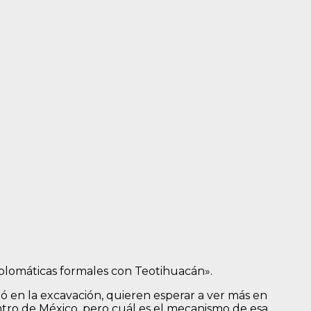
plomáticas formales con Teotihuacán».
ó en la excavación, quieren esperar a ver más en
tro de México, pero cuál es el mecanismo de esa