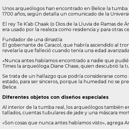
Unos arqueólogos han encontrado en Belice la tumba d
1700 años, según detalla un comunicado de la Universi
El rey Te K’ab Chaak (o Dios de la Lluvia de Ramas de Á
era usado por la realeza como residencia y para otras c
Fundador de una dinastía
El gobernante de Caracol, que habría ascendido al tron
revelaría que falleció cuando tenía una edad avanzada
«Nunca antes habíamos encontrado a nadie que pudiéra
Times la arqueóloga Diane Chase, quien descubrió la t
Se trata de un hallazgo que podría considerarse como «
estado, para ser sinceros, porque la humedad no se pres
Belice.
Diferentes objetos con diseños especiales
Al interior de la tumba real, los arqueólogos también e
tallados, cuentas tubulares de jade y una máscara mor
«Son cosas que nunca antes habíamos visto», agrega Arl