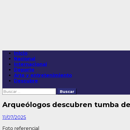
Saltar
al
contenido
Menú
Inicio
principal
Nacional
Internacional
Deporte
Arte y entretenimiento
Descubre
Buscar:
Arqueólogos descubren tumba de 
11/07/2025
Foto referencial