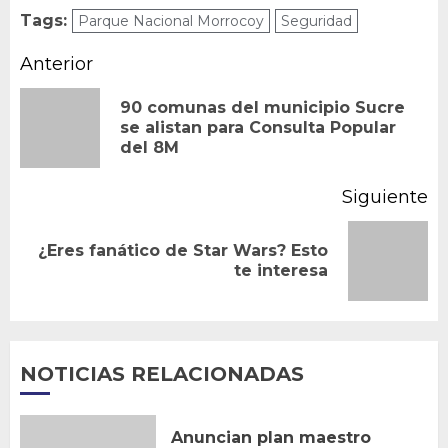
Tags:
Parque Nacional Morrocoy
Seguridad
Navegación
Anterior
de
90 comunas del municipio Sucre
En
se alistan para Consulta Popular
entradas
del 8M
an
Siguiente
¿Eres fanático de Star Wars? Esto
Siguiente
te interesa
entrada:
NOTICIAS RELACIONADAS
Anuncian plan maestro