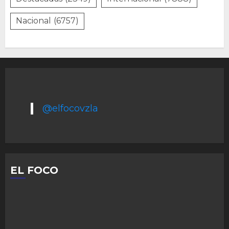
Nacional
(6757)
@elfocovzla
EL FOCO