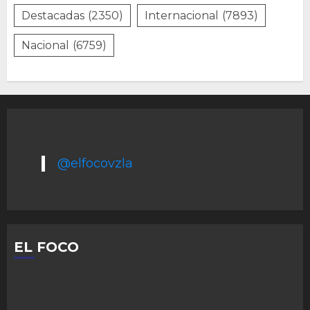
Destacadas
(2350)
Internacional
(7893)
Nacional
(6759)
@elfocovzla
EL FOCO