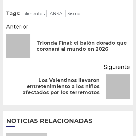
Tags:
alimentos
ANSA
Sismo
Navegación
Anterior
de
Trionda Final: el balón dorado que
En
entradas
coronará al mundo en 2026
an
Siguiente
Los Valentinos llevaron
Siguiente
entretenimiento a los niños
afectados por los terremotos
entrada:
NOTICIAS RELACIONADAS