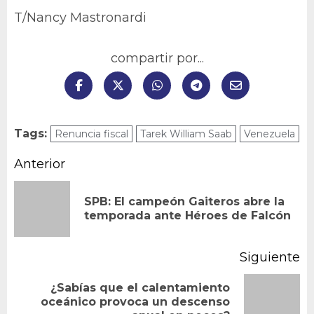
T/Nancy Mastronardi
compartir por...
Tags:
Renuncia fiscal
Tarek William Saab
Venezuela
Navegación
Anterior
de
SPB: El campeón Gaiteros abre la
En
entradas
temporada ante Héroes de Falcón
an
Siguiente
¿Sabías que el calentamiento
Siguiente
oceánico provoca un descenso