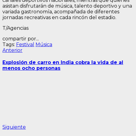
canales deportivos nacionales, mientras que quienes
asistan disfrutarán de música, talento deportivo y una
variada gastronomía, acompañada de diferentes
jornadas recreativas en cada rincón del estadio.
T/Agencias
compartir por...
Tags:
Festival
Música
Navegación
Entrada
Anterior
anterior:
de
Explosión de carro en India cobra la vida de al
entradas
menos ocho personas
Siguiente
Siguiente
entrada: