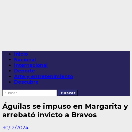
Saltar
al
contenido
Menú
Inicio
principal
Nacional
Internacional
Deporte
Arte y entretenimiento
Descubre
Buscar:
Águilas se impuso en Margarita y
arrebató invicto a Bravos
30/12/2024