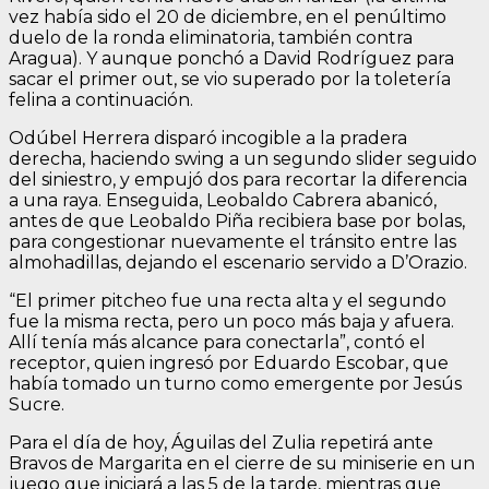
vez había sido el 20 de diciembre, en el penúltimo
duelo de la ronda eliminatoria, también contra
Aragua). Y aunque ponchó a David Rodríguez para
sacar el primer out, se vio superado por la toletería
felina a continuación.
Odúbel Herrera disparó incogible a la pradera
derecha, haciendo swing a un segundo slider seguido
del siniestro, y empujó dos para recortar la diferencia
a una raya. Enseguida, Leobaldo Cabrera abanicó,
antes de que Leobaldo Piña recibiera base por bolas,
para congestionar nuevamente el tránsito entre las
almohadillas, dejando el escenario servido a D’Orazio.
“El primer pitcheo fue una recta alta y el segundo
fue la misma recta, pero un poco más baja y afuera.
Allí tenía más alcance para conectarla”, contó el
receptor, quien ingresó por Eduardo Escobar, que
había tomado un turno como emergente por Jesús
Sucre.
Para el día de hoy, Águilas del Zulia repetirá ante
Bravos de Margarita en el cierre de su miniserie en un
juego que iniciará a las 5 de la tarde, mientras que