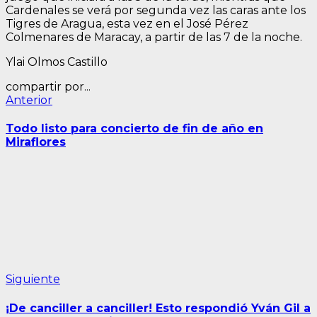
Cardenales se verá por segunda vez las caras ante los
Tigres de Aragua, esta vez en el José Pérez
Colmenares de Maracay, a partir de las 7 de la noche.
Ylai Olmos Castillo
compartir por...
Navegación
Entrada
Anterior
anterior:
de
Todo listo para concierto de fin de año en
entradas
Miraflores
Siguiente
Siguiente
entrada:
¡De canciller a canciller! Esto respondió Yván Gil a