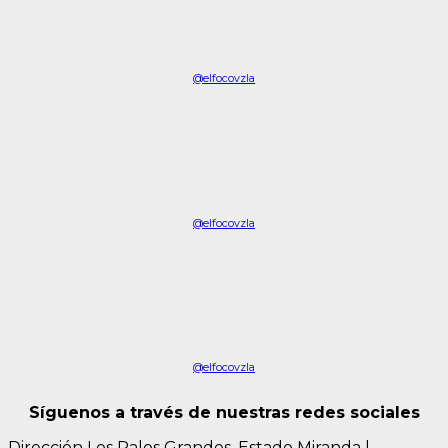
@elfocovzla
@elfocovzla
@elfocovzla
Síguenos a través de nuestras redes sociales
Dirección Los Palos Grandes, Estado Miranda
|