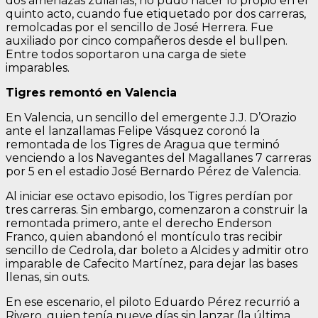
dos amenazas zulianas, no pudo hacer lo propio en el
quinto acto, cuando fue etiquetado por dos carreras,
remolcadas por el sencillo de José Herrera. Fue
auxiliado por cinco compañeros desde el bullpen.
Entre todos soportaron una carga de siete
imparables.
Tigres remontó en Valencia
En Valencia, un sencillo del emergente J.J. D’Orazio
ante el lanzallamas Felipe Vásquez coronó la
remontada de los Tigres de Aragua que terminó
venciendo a los Navegantes del Magallanes 7 carreras
por 5 en el estadio José Bernardo Pérez de Valencia.
Al iniciar ese octavo episodio, los Tigres perdían por
tres carreras. Sin embargo, comenzaron a construir la
remontada primero, ante el derecho Enderson
Franco, quien abandonó el montículo tras recibir
sencillo de Cedrola, dar boleto a Alcides y admitir otro
imparable de Cafecito Martínez, para dejar las bases
llenas, sin outs.
En ese escenario, el piloto Eduardo Pérez recurrió a
Rivero, quien tenía nueve días sin lanzar (la última