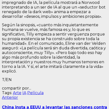
impregnado de IA, la película mostrará a Norwood
interpretando a un ser de IA al que un «seductor bot
renegado de la dark web» anima a empezar a
desarrollar «deseos, impulsos y ambiciones propias».
Según la sinopsis, «cuanto más inquietantemente
humana se vuelve, más famosa es y, lo que es
significativo, Tilly empieza a sentir vergüenza porque
su propia existencia se ha construido sobre toda la
humanidad». En el comunicado, Eline van der Velden
aseguró: «La película será sin duda divertida, caótica y
autoconsciente, muy Tilly». «Pero bajo todo eso hay
algo más profundo sobre la identidad, la
interpretación y nuestros muy humanos temores en
torno a la IA. Y sí, el arte imitará claramente a la vida»
explicó.
T/EN
compartir por...
Tags:
Arte
IA
Película
Navegación
Entrada
Anterior
anterior:
de
China insta a EEUU a levantar las sanciones contra