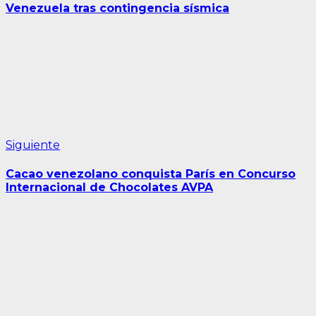
entradas
Venezuela tras contingencia sísmica
Siguiente
Siguiente
entrada:
Cacao venezolano conquista París en Concurso
Internacional de Chocolates AVPA