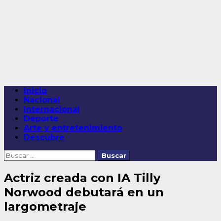
Saltar
al
contenido
Menú
Inicio
principal
Nacional
Internacional
Deporte
Arte y entretenimiento
Descubre
Buscar:
Actriz creada con IA Tilly
Norwood debutará en un
largometraje