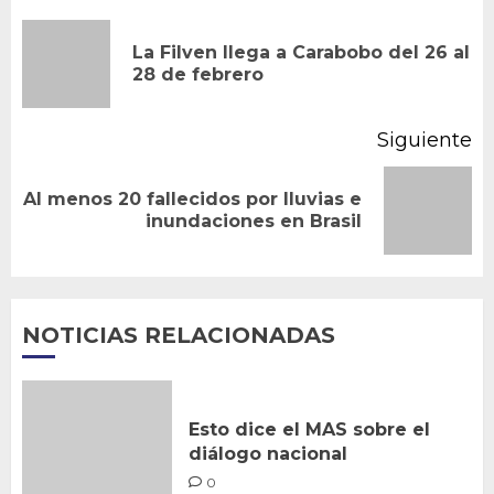
de
La Filven llega a Carabobo del 26 al
En
entradas
28 de febrero
an
Siguiente
Al menos 20 fallecidos por lluvias e
Siguiente
inundaciones en Brasil
entrada:
NOTICIAS RELACIONADAS
Esto dice el MAS sobre el
diálogo nacional
0