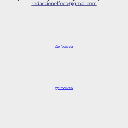
redaccionelfoco@gmail.com
@elfocovzla
@elfocovzla