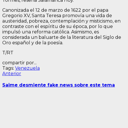
Tormes, reseña Salamanca Hoy.
Canonizada el 12 de marzo de 1622 por el papa
Gregorio XV, Santa Teresa promovía una vida de
austeridad, pobreza, contemplación y misticismo, en
contraste con el espíritu de su época, por lo que
impulsó una reforma católica. Asimismo, es
considerada un baluarte de la literatura del Siglo de
Oro español y de la poesía.
T/RT
compartir por...
Tags:
Venezuela
Navegación
Entrada
Anterior
anterior:
de
Saime desmiente fake news sobre este tema
entradas