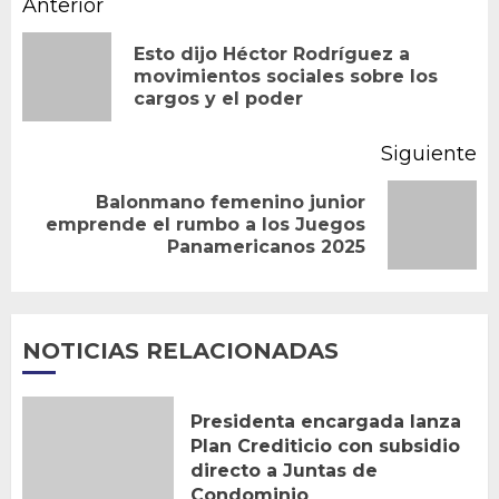
Navegación
Anterior
de
Esto dijo Héctor Rodríguez a
En
movimientos sociales sobre los
entradas
cargos y el poder
an
Siguiente
Balonmano femenino junior
Siguiente
emprende el rumbo a los Juegos
Panamericanos 2025
entrada:
NOTICIAS RELACIONADAS
Presidenta encargada lanza
Plan Crediticio con subsidio
directo a Juntas de
Condominio