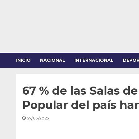
Saltar
al
contenido
INICIO
NACIONAL
INTERNACIONAL
DEPO
67 % de las Salas d
Popular del país han
27/03/2025