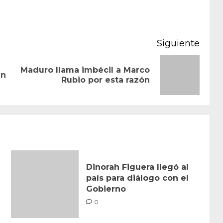
Siguiente
Maduro llama imbécil a Marco
Entrada
Siguiente
en
Rubio por esta razón
anterior:
entrada:
Dinorah Figuera llegó al
país para diálogo con el
Gobierno
0