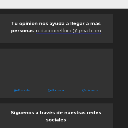
Tu opinión nos ayuda a llegar a más
personas
:
redaccionelfoco@gmail.com
@elfocovzla
@elfocovzla
@elfocovzla
Síguenos a través de nuestras redes
sociales